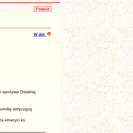
W dół
mi spożywa Ostatnią
homilię dotyczącą
ża emeryci ks.