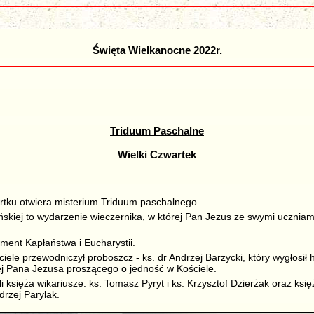
Święta Wielkanocne 2022r.
Triduum Paschalne
Wielki Czwartek
artku otwiera misterium Triduum paschalnego.
skiej to wydarzenie wieczernika, w której Pan Jezus ze swymi ucznia
ment Kapłaństwa i Eucharystii.
ele przewodniczył proboszcz - ks. dr Andrzej Barzycki, który wygłosił 
ej Pana Jezusa proszącego o jedność w Kościele.
 księża wikariusze: ks. Tomasz Pyryt i ks. Krzysztof Dzierżak oraz księ
drzej Parylak.